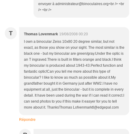
envoyer à administrateur@binoculaires.org<br /> <br
/> <br />
T
Thomas Lovenmark
19/08/2008 00:20
I own a binocular Zeiss 10x80 20 degree similar, but not
exact, as those you show on your sight. The most similar is the
black one - but my binocular are green/gray.Under the optic is
an T ingraved.There is built in filters orange and black.I think
my binocular is produced about 1943-43.Perfect function and
fantastic optic!Can you tell me more about this type of
binocular? I like to know as much as possible about it.My
grandfather bought it in Germany just after WW2.I have no
equipment at all, just the binocular - but it is complete in every
detail. It have been used during the war if I can read it correct.I
can send photos to you if this make it easyer for you to tell
more about it. ThanksThomas Lofvenmarktl@edgepal.com
Répondre