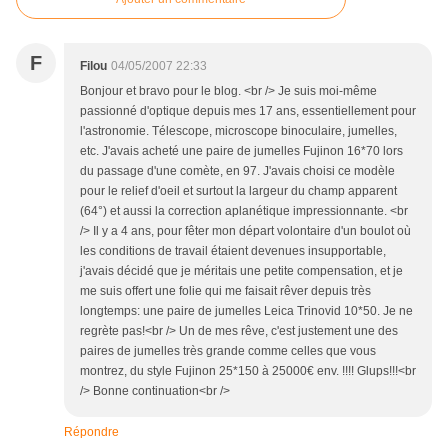
F
Filou
04/05/2007 22:33
Bonjour et bravo pour le blog. <br /> Je suis moi-même
passionné d'optique depuis mes 17 ans, essentiellement pour
l'astronomie. Télescope, microscope binoculaire, jumelles,
etc. J'avais acheté une paire de jumelles Fujinon 16*70 lors
du passage d'une comète, en 97. J'avais choisi ce modèle
pour le relief d'oeil et surtout la largeur du champ apparent
(64°) et aussi la correction aplanétique impressionnante. <br
/> Il y a 4 ans, pour fêter mon départ volontaire d'un boulot où
les conditions de travail étaient devenues insupportable,
j'avais décidé que je méritais une petite compensation, et je
me suis offert une folie qui me faisait rêver depuis très
longtemps: une paire de jumelles Leica Trinovid 10*50. Je ne
regrète pas!<br /> Un de mes rêve, c'est justement une des
paires de jumelles très grande comme celles que vous
montrez, du style Fujinon 25*150 à 25000€ env. !!!! Glups!!!<br
/> Bonne continuation<br />
Répondre