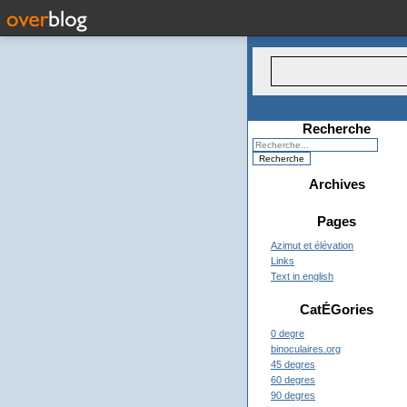
Recherche
Archives
Pages
Azimut et élévation
Links
Text in english
CatÉGories
0 degre
binoculaires.org
45 degres
60 degres
90 degres