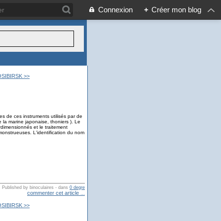
Connexion
+
Créer mon blog
OSIBIRSK >>
es de ces instruments utilisés par de
la marine japonaise, thoniers ). Le
rdimensionnés et le traitement
 monstrueuses. L'identification du nom
Published by binoculaires
-
dans
0 degre
commenter cet article
…
OSIBIRSK >>