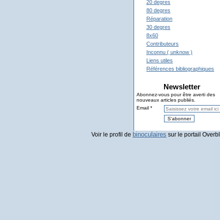
20 degres
80 degres
Réparation
30 degres
8x60
Contributeurs
Inconnu ( unknow )
Liens utiles
Références bibliographiques
Newsletter
Abonnez-vous pour être averti des
nouveaux articles publiés.
Email
binoculaires
Voir le profil de
sur le portail Overb