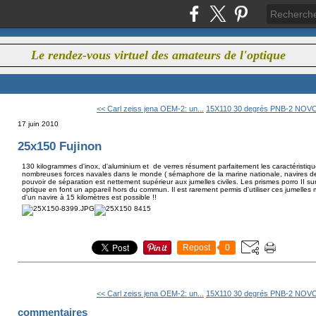
Le rendez-vous virtuel des amateurs de l'optique
<< Carl zeiss jena OEM-2: un...
15X110 30 degrés PNB-2 NOV
17 juin 2010
25x150 Fujinon
130 kilogrammes d'inox, d'aluminium et de verres résument parfaitement les caractéristiqu
nombreuses forces navales dans le monde ( sémaphore de la marine nationale, navires de 
pouvoir de séparation est nettement supérieur aux jumelles civiles. Les prismes porro II su
optique en font un appareil hors du commun. Il est rarement permis d'utiliser ces jumelles
d'un navire à 15 kilomètres est possible !!
Repost
0
<< Carl zeiss jena OEM-2: un...
15X110 30 degrés PNB-2 NOV
commentaires