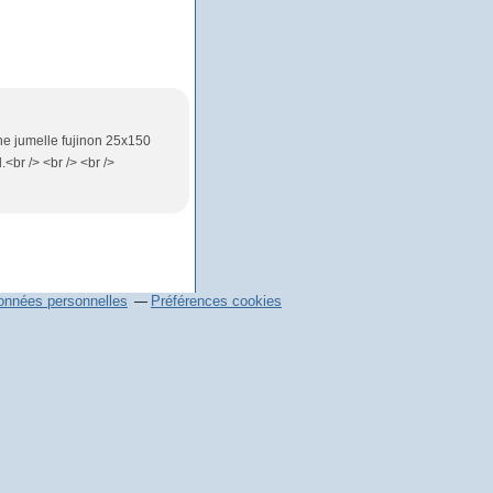
une jumelle fujinon 25x150
br /> <br /> <br />
onnées personnelles
Préférences cookies