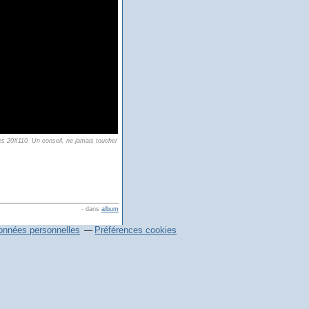
es 20X110. Un conseil, ne jamais toucher
-
dans
album
onnées personnelles
Préférences cookies