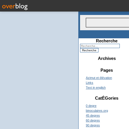
Recherche
Archives
Pages
Azimut et élévation
Links
Text in english
CatÉGories
0 degre
binoculaires.org
45 degres
60 degres
90 degres