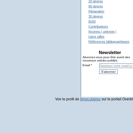
20 degres
80 degres
Réparation
30 degres
8x60
Contributeurs
Inconnu ( unknow )
Liens utiles
Références bibliographiques
Newsletter
Abonnez-vous pour être averti des
nouveaux articles publiés.
Email
binoculaires
Voir le profil de
sur le portail Overb