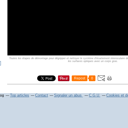
Toutes les étapes de démontage pour dégripper et nettoyer le système d'écartement interoculaire d
les surfaces optiques avec un corps gras.
Repost
0
Top articles
Contact
Signaler un abus
C.G.U.
Cookies et d
log