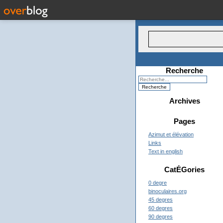
Recherche
Archives
Pages
Azimut et élévation
Links
Text in english
CatÉGories
0 degre
binoculaires.org
45 degres
60 degres
90 degres