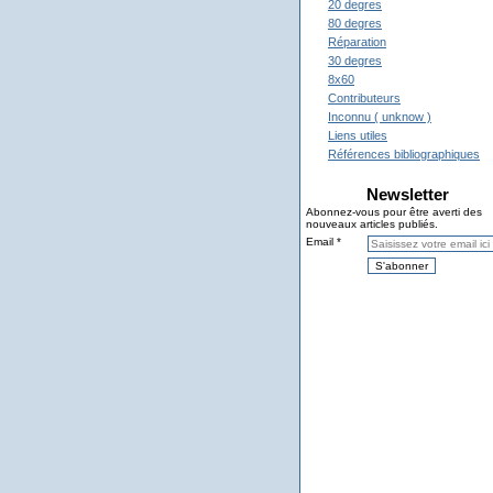
20 degres
80 degres
Réparation
30 degres
8x60
Contributeurs
Inconnu ( unknow )
Liens utiles
Références bibliographiques
Newsletter
Abonnez-vous pour être averti des
nouveaux articles publiés.
Email