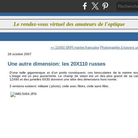
Le rendez-vous virtuel des amateurs de l'optique
<< 10X60 SRPI marine française
Photographie à travers un
28 octobre 2007
Une autre dimension: les 20X110 russes
D'une taille gigantesque et d'un poids conséquent, ces binoculaires de la marine sov
L'image est un peu jaune/verte. Le champ de vision est un des plus grand de sa ca
12X60 et des jumelles 6X30 donnent une idée des dimensions hors norme.
3 versions existent: militaire ( photo), civile avec filtres, civile sans filtre.