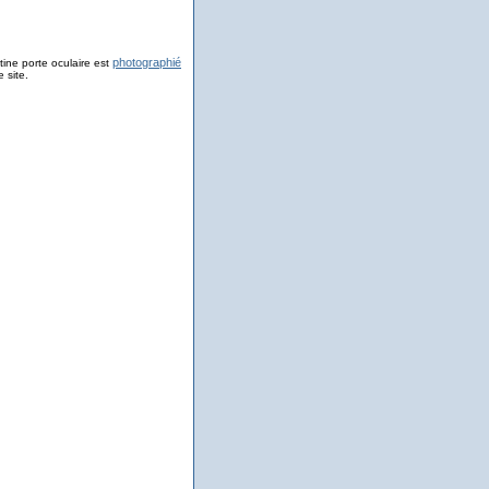
photographié
ine porte oculaire est
 site.